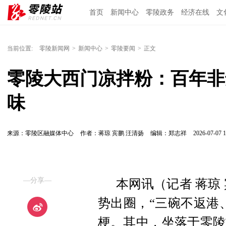
首页
新闻中心
零陵政务
经济在线
文
当前位置:
零陵新闻网
>
新闻中心
>
零陵要闻
>
正文
零陵大西门凉拌粉：百年非
味
来源：零陵区融媒体中心
作者：蒋琼 宾鹏 汪清扬
编辑：郑志祥
2026-07-07 1
—分享—
本网讯（记者 蒋琼
势出圈，“三碗不返港
梗。其中，坐落于零陵