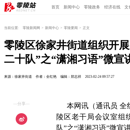
首页
新闻中心
零陵政务
经济在线
文
当前位置:
零陵新闻网
>
新闻中心
>
零陵要闻
>
正文
零陵区徐家井街道组织开展
二十队”之“潇湘习语”微宣
来源：徐家井街道
作者：全红艳
编辑：郑志祥
2023-02-24 09:57:27
—分享—
本网讯（通讯员 全
陵区老干局会议室组织
队”之“潇湘习语”微