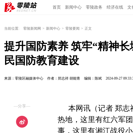
首页
新闻中心
零陵政务
经济在线
文
当前位置:
零陵新闻网
>
新闻中心
>
零陵要闻
>
正文
提升国防素养 筑牢“精神
民国防教育建设
来源：零陵区融媒体中心
作者：郑志祥 胡能青
编辑：陈斌
2024-09-27 09:33:
—分享—
本网讯（记者
郑志
热地，这里有红六军团
事，这里有湘江战役小