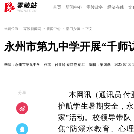
首页
新闻中心
零陵政务
经济在线
文
当前位置:
零陵新闻网
>
新闻中心
>
部门乡镇
>
正文
永州市第九中学开展“千师
来源：永州市第九中学
作者：付亚玲 秦红艳 彭江
编辑：梁园翠
2025-07-09 1
—分享—
本网讯（通讯员 付
护航学生暑期安全，永
家”活动。校领导带队
焦“防溺水教育、心理