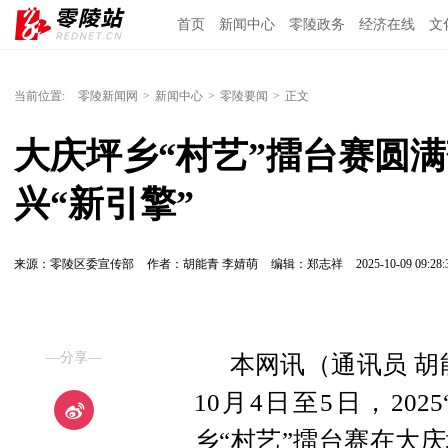
首页
新闻中心
零陵政务
经济在线
文
当前位置:
零陵新闻网
>
新闻中心
>
零陵要闻
>
正文
大庆坪乡“村艺”擂台赛圆
兴“新引擎”
来源：零陵区委宣传部
作者：胡能青 李婧萌
编辑：郑志祥
2025-10-09 09:28:
—分享—
本网讯（通讯员 胡
10月4日至5日，20
乡“村艺”擂台赛在大