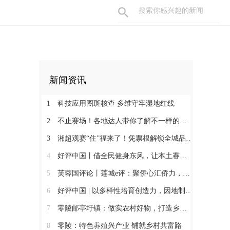
新闻资讯
1
科技应用图斑核查 多维守牢湿地红线
2
不止赛场！各地达人带你了解不一样的永州
3
湘超观赛“住”福来了！凭票根解锁全城品质住宿低价！
4
好评中国丨借全民健身东风，让本土赛事撬动消费新增长
5
芙蓉国评论丨莲城e评：聚侨心汇侨力，山海万里皆家国
6
好评中国 | 以多样性培育创造力，因地制宜发展新质生产力
7
零陵邮亭圩镇：做实农村好物，打造乡村振兴强引擎
8
零陵：特色养殖兴产业 铺就乡村共富路