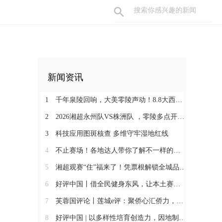
新闻资讯
1
千年泉陵回响，大美零陵声动！8.8大西门戏梦广场，一天穿越古今，共赴文旅盛宴
2
2026湘超永州队VS株洲队 ，零陵多点开设第二现场+赛事接驳车暖心上线
3
科技应用图斑核查 多维守牢湿地红线
4
不止赛场！各地达人带你了解不一样的永州
5
湘超观赛“住”福来了！凭票根解锁全城品质住宿低价！
6
好评中国丨借全民健身东风，让本土赛事撬动消费新增长
7
芙蓉国评论丨莲城e评：聚侨心汇侨力，山海万里皆家国
8
好评中国 | 以多样性培育创造力，因地制宜发展新质生产力