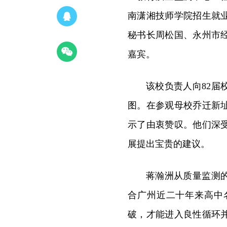
南潇湘技师学院招生就
秘书长周松国、永州市
嘉宾。
该校负责人向
82届
图。
在参观母校乔迁新
示了由衷赞叹。他们深
展提出宝贵的建议。
蒋瀚洲从质量监测
合广州近二十年来高中
破，才能进入良性循环