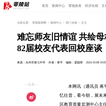
首页
新闻中心
零陵政务
经济在线
文
当前位置:
零陵新闻网
>
新闻中心
>
部门乡镇
>
正文
难忘师友旧情谊 共绘
82届校友代表回校座谈
来源：永州市第七中学
作者：蒋平
编辑：梁园翠
2024-10-08 10:0
—分享—
本网讯（通讯员 蒋
忆往昔，看今朝，展未
区教育质量监测中心主