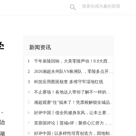
学
新闻资讯
1
千年泉陵回响，大美零陵声动！8.8大西门戏梦广场，一天穿越古今，共赴文旅盛宴
2
2026湘超永州队VS株洲队 ，零陵多点开设第二现场+赛事接驳车暖心上线
3
科技应用图斑核查 多维守牢湿地红线
4
不止赛场！各地达人带你了解不一样的永州
5
湘超观赛“住”福来了！凭票根解锁全城品质住宿低价！
，
6
好评中国丨借全民健身东风，让本土赛事撬动消费新增长
治
7
芙蓉国评论丨莲城e评：聚侨心汇侨力，山海万里皆家国
湖
8
好评中国 | 以多样性培育创造力，因地制宜发展新质生产力