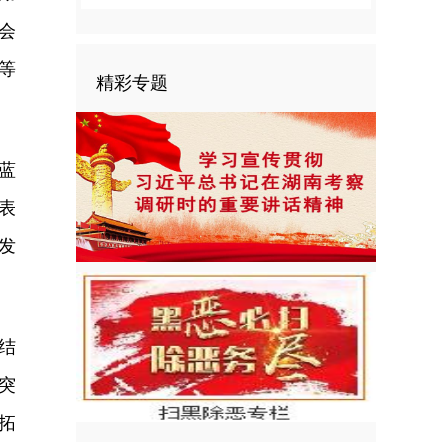
会
等
精彩专题
蓝
表
发
结
突
拓