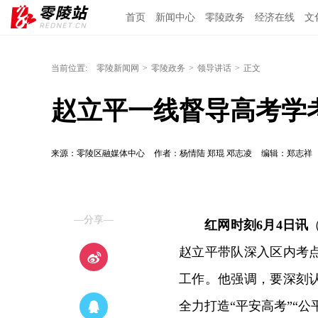
首页
新闻中心
零陵政务
经济在线
文
当前位置:
零陵新闻网
>
零陵政务
>
领导讲话
>
正文
赵立平一线督导高考学
来源：零陵区融媒体中心
作者：杨情陆 郑琨 邓志凌
编辑：郑志祥
—分享—
红网时刻6月4日讯
赵立平带队深入区内考
工作。他强调，要深刻
全力打造“平安高考”“