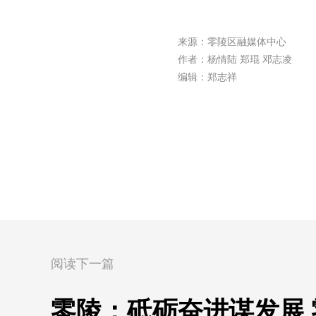
来源：零陵区融媒体中心
作者：杨情陆 郑琨 邓志凌
编辑：郑志祥
阅读下一篇
零陵：砥砺奋进谋发展