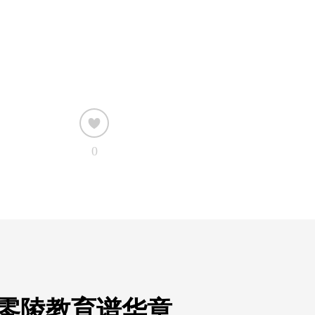
0
 零陵教育谱华章