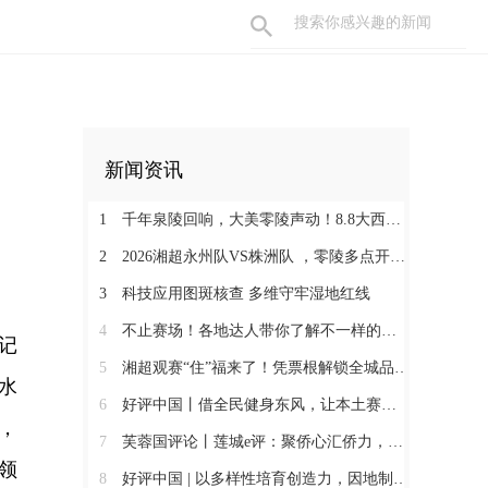
新闻资讯
1
千年泉陵回响，大美零陵声动！8.8大西门戏梦广场，一天穿越古今，共赴文旅盛宴
2
2026湘超永州队VS株洲队 ，零陵多点开设第二现场+赛事接驳车暖心上线
3
科技应用图斑核查 多维守牢湿地红线
4
不止赛场！各地达人带你了解不一样的永州
书记
5
湘超观赛“住”福来了！凭票根解锁全城品质住宿低价！
水
6
好评中国丨借全民健身东风，让本土赛事撬动消费新增长
，
7
芙蓉国评论丨莲城e评：聚侨心汇侨力，山海万里皆家国
领
8
好评中国 | 以多样性培育创造力，因地制宜发展新质生产力