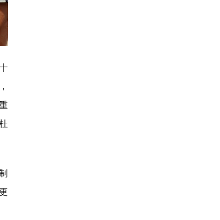
十
，
重
杜
制
更