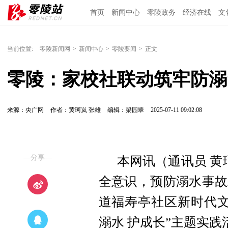
首页
新闻中心
零陵政务
经济在线
文
当前位置:
零陵新闻网
>
新闻中心
>
零陵要闻
>
正文
零陵：家校社联动筑牢防溺
来源：央广网
作者：黄珂岚 张雄
编辑：梁园翠
2025-07-11 09:02:08
—分享—
本网讯（通讯员 黄
全意识，预防溺水事故
道福寿亭社区新时代
溺水 护成长”
主题实践