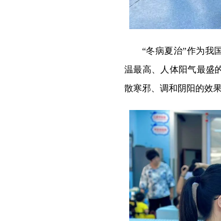
“冬病夏治”作为我
温最高、人体阳气最盛
散寒邪、调和阴阳的效