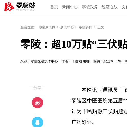
首页
新闻中心
零陵政务
经济在线
文
当前位置:
零陵新闻网
>
新闻中心
>
零陵要闻
>
正文
零陵：超10万贴“三伏
来源：零陵区融媒体中心
作者：丁建勋 唐柳
编辑：梁园翠
2025-0
—分享—
本网讯（通讯员 丁
零陵区中医医院第五届“
计为市民贴敷三伏贴超
广泛好评。