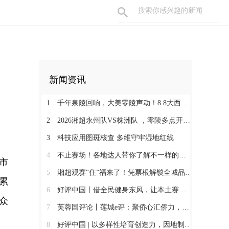
新闻资讯
1
千年泉陵回响，大美零陵声动！8.8大西门戏梦广场，一天穿越古今，共赴文旅盛宴
2
2026湘超永州队VS株洲队 ，零陵多点开设第二现场+赛事接驳车暖心上线
3
科技应用图斑核查 多维守牢湿地红线
4
不止赛场！各地达人带你了解不一样的永州
市
5
湘超观赛“住”福来了！凭票根解锁全城品质住宿低价！
累
6
好评中国丨借全民健身东风，让本土赛事撬动消费新增长
众
7
芙蓉国评论丨莲城e评：聚侨心汇侨力，山海万里皆家国
8
好评中国 | 以多样性培育创造力，因地制宜发展新质生产力