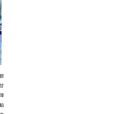
群
甘
障
贴