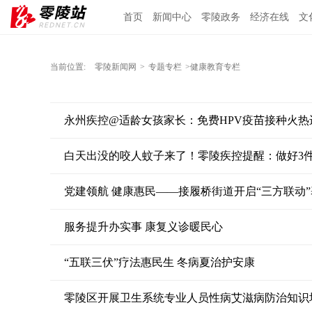
首页
新闻中心
零陵政务
经济在线
文
当前位置:
零陵新闻网
>
专题专栏
>健康教育专栏
永州疾控@适龄女孩家长：免费HPV疫苗接种火热
白天出没的咬人蚊子来了！零陵疾控提醒：做好3
党建领航 健康惠民——接履桥街道开启“三方联动
服务提升办实事 康复义诊暖民心
“五联三伏”疗法惠民生 冬病夏治护安康
零陵区开展卫生系统专业人员性病艾滋病防治知识