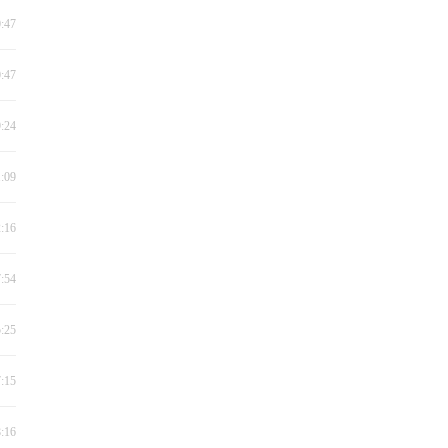
0:47
0:47
9:24
1:09
2:16
7:54
5:25
7:15
8:16