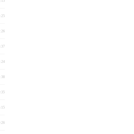
3:13
4:25
2:26
8:37
2:24
1:38
0:35
5:15
9:26