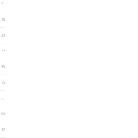
9:21
0:59
2:33
1:22
1:59
8:15
6:51
0:09
1:42