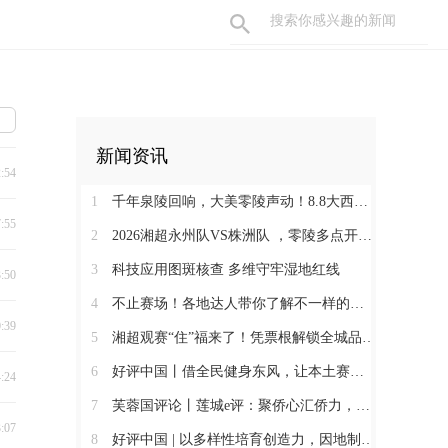
新闻资讯
2:54
1
千年泉陵回响，大美零陵声动！8.8大西门戏梦广场，一天穿越古今，共赴文旅盛宴
7:55
2
2026湘超永州队VS株洲队 ，零陵多点开设第二现场+赛事接驳车暖心上线
3
科技应用图斑核查 多维守牢湿地红线
3:50
4
不止赛场！各地达人带你了解不一样的永州
0:39
5
湘超观赛“住”福来了！凭票根解锁全城品质住宿低价！
6
好评中国丨借全民健身东风，让本土赛事撬动消费新增长
4:24
7
芙蓉国评论丨莲城e评：聚侨心汇侨力，山海万里皆家国
3:07
8
好评中国 | 以多样性培育创造力，因地制宜发展新质生产力