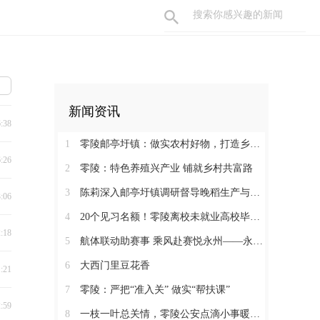
新闻资讯
6:38
1
零陵邮亭圩镇：做实农村好物，打造乡村振兴强引擎
6:26
2
零陵：特色养殖兴产业 铺就乡村共富路
3
陈莉深入邮亭圩镇调研督导晚稻生产与粮食收购储备工作
3:06
4
20个见习名额！零陵离校未就业高校毕业生可报
2:18
5
航体联动助赛事 乘风赴赛悦永州——永州机场赋能湘超联赛打出航旅融合新活力
6
大西门里豆花香
1:21
7
零陵：严把“准入关” 做实“帮扶课”
2:59
8
一枝一叶总关情，零陵公安点滴小事暖民心