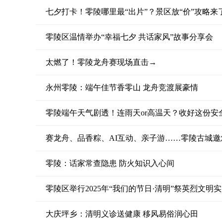
七夕打卡！零陵哪里最“出片”？景区放“价”攻略来
零陵区温情举办“幸福七夕 共话家风”故事分享会
太燃了！零陵龙舟赛现场直击→
永州零陵：端午佳节香零山 龙舟竞渡展豪情
零陵端午天气剧透！连雨天or高温天？收好这份安
赛龙舟、品香粽、AI互动、亲子游……零陵古城邀
零陵：话家常查隐患 防火知识入心间
零陵区举行2025年“我们的节日·清明”祭英烈文明
大庆坪乡：清明义诊送健康 移风易俗润心田