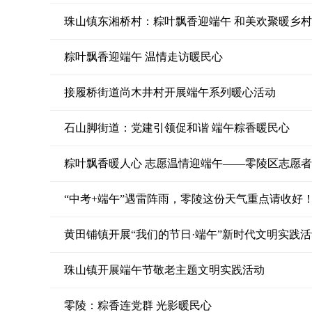
珠山镇东湘桥村：粽叶飘香迎端午 和美欢聚暖乡村
粽叶飘香迎端午 温情走访暖民心
接履桥街道尚木井村开展端午系列暖心活动
石山脚街道：党建引领促和谐 端午粽香暖民心
粽叶飘香暖人心 志愿温情迎端午——零陵区志愿
“中考+端午”遇雷阵雨，零陵这份天气重点请收好
黄田铺镇开展“我们的节日·端午”新时代文明实践
珠山镇开展端午节敬老主题文明实践活动
零陵：粽香连党群 光影暖民心