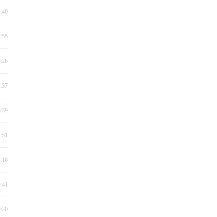
1:40
7:55
0:26
7:37
0:39
7:51
8:16
0:41
0:20