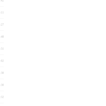
4:42
0:11
8:27
3:48
5:51
2:02
4:38
3:30
9:32