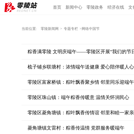
首页
新闻中心
零陵政务
经济在线
文
当前位置:
零陵新闻网
>
专题专栏
>网络中国节
粽香满零陵 文明庆端午——零陵区开展“我们的节
梳子铺乡联塘村：浓情端午送健康 爱心陪伴暖人心
零陵区富家桥镇：粽叶飘香聚乡情 邻里同乐迎端午
零陵区珠山镇：端午粽香传暖意 温情关怀润民心
零陵区菱角塘镇：粽叶飘香传情谊 邻里和睦一家亲
菱角塘镇文雷村：粽香传温情 党群服务暖端午