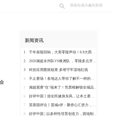
新闻资讯
1
千年泉陵回响，大美零陵声动！8.8大西门戏梦广场，一天穿越古今，共赴文旅盛宴
2
2026湘超永州队VS株洲队 ，零陵多点开设第二现场+赛事接驳车暖心上线
3
科技应用图斑核查 多维守牢湿地红线
4
不止赛场！各地达人带你了解不一样的永州
会
5
湘超观赛“住”福来了！凭票根解锁全城品质住宿低价！
6
好评中国丨借全民健身东风，让本土赛事撬动消费新增长
7
芙蓉国评论丨莲城e评：聚侨心汇侨力，山海万里皆家国
8
好评中国 | 以多样性培育创造力，因地制宜发展新质生产力